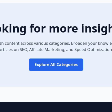
king for more insig
sh content across various categories. Broaden your knowle
articles on SEO, Affiliate Marketing, and Speed Optimization
Explore All Categories