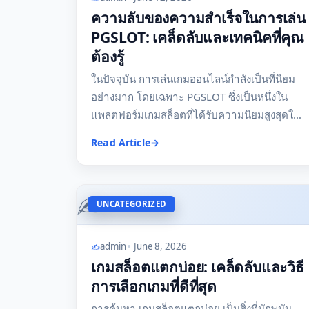
ความลับของความสำเร็จในการเล่น
PGSLOT: เคล็ดลับและเทคนิคที่คุณ
ต้องรู้
ในปัจจุบัน การเล่นเกมออนไลน์กำลังเป็นที่นิยม
อย่างมาก โดยเฉพาะ PGSLOT ซึ่งเป็นหนึ่งใน
แพลตฟอร์มเกมสล็อตที่ได้รับความนิยมสูงสุดใน
ประเทศไทย หากคุณกำลังมองหาวิธีเพิ่มโอกาส
Read Article
ในการชนะ เรามีเคล็ดลับและข้อมูลที่คุณควรรู้
เกี่ยวกับ PGSLOT มาฝาก ทำความรู้จักกับ
PGSLOT PGSLOT เป็นแพลตฟอร์มเกมสล็อต
✍️
ออนไลน์ที่มีการออกแบบเกมที่น่าสนใจและ
UNCATEGORIZED
กราฟิกที่สวยงาม นอกจากความสนุกแล้ว ยังมา
พร้อมโอกาสในการชนะรางวัลใหญ่ ซึ่งทำให้เป็น
admin
June 8, 2026
ที่ชื่นชอบของผู้เล่นทั่วประเทศ คุณสมบัติเด่นของ
เกมสล็อตแตกบ่อย: เคล็ดลับและวิธี
PGSLOT มีเกมให้เลือกเล่นมากมายกว่า 100...
การเลือกเกมที่ดีที่สุด
การค้นหา เกมสล็อตแตกบ่อย เป็นสิ่งที่นักพนัน