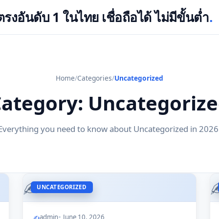
งอันดับ 1 ในไทย เชื่อถือได้ ไม่มีขั้นต่ำ
.
Home
/
Categories
/
Uncategorized
ategory: Uncategoriz
Everything you need to know about Uncategorized in 2026
✍️
UNCATEGORIZED
admin
June 10, 2026