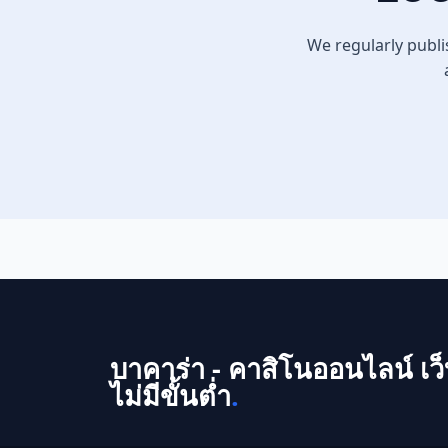
ซึ่งอาจเป็นประโยชน์ในการเสี่ยงโชคในงวดต่อ
ไป เก็บสถิติส่วนตัว: บางท่านอาจต้องการเก็บ
We regularly publi
สถิติผลหวยย้อนหลัง...
บาคาร่า - คาสิโนออนไลน์ เว็
ไม่มีขั้นต่ำ
.