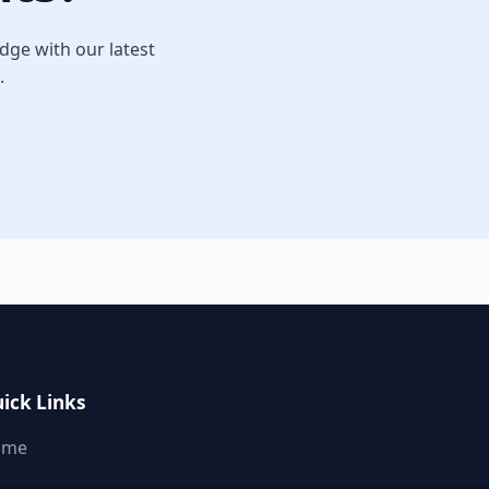
dge with our latest
.
ick Links
ome