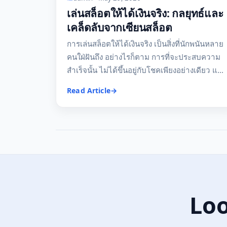
เล่นสล็อตให้ได้เงินจริง: กลยุทธ์และ
เคล็ดลับจากเซียนสล็อต
การเล่นสล็อตให้ได้เงินจริง เป็นสิ่งที่นักพนันหลาย
คนใฝ่ฝันถึง อย่างไรก็ตาม การที่จะประสบความ
สำเร็จนั้น ไม่ได้ขึ้นอยู่กับโชคเพียงอย่างเดียว แต่
ยังต้องอาศัยความเข้าใจในกลไกของเกม เทคนิค
Read Article
การเล่น และการบริหารจัดการเงินทุนที่ดีอีกด้วย
บทความนี้จะนำเสนอแนวทางและเคล็ดลับต่างๆ
ที่จะช่วยเพิ่มโอกาสในการทำกำไรจากการเล่น
สล็อตออนไลน์ ทำความเข้าใจพื้นฐานของเกม
สล็อต ก่อนที่จะเริ่มต้นเล่นสล็อตให้ได้เงิน สิ่ง
สำคัญคือการทำความเข้าใจพื้นฐานของเกมเสีย
ก่อน สล็อตแมชชีนทำงานโดยอาศัยระบบ
Random Number Generator (RNG) ซึ่งเป็นตัว
Loo
สร้างเลขสุ่ม ทำให้ผลลัพธ์ของการหมุนแต่ละครั้ง
เป็นอิสระจากกันและกัน...