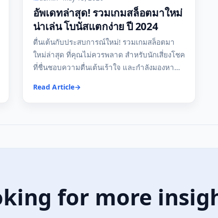
อัพเดทล่าสุด! รวมเกมสล็อตมาใหม่
น่าเล่น โบนัสแตกง่าย ปี 2024
ตื่นเต้นกับประสบการณ์ใหม่! รวมเกมสล็อตมา
ใหม่ล่าสุด ที่คุณไม่ควรพลาด สำหรับนักเสี่ยงโชค
ที่ชื่นชอบความตื่นเต้นเร้าใจ และกำลังมองหา
ประสบการณ์ใหม่ๆ ในโลกของเกมสล็อตออนไลน์
Read Article
บทความนี้จะพาคุณไปพบกับเกมสล็อตมาใหม่ ที่
น่าสนใจ โบนัสแตกง่าย และมาพร้อมกับฟีเจอร์
สุดล้ำที่จะทำให้คุณเพลิดเพลินจนลืมเวลา เราได้
รวบรวมเกมสล็อตที่กำลังเป็นที่นิยมในขณะนี้
พร้อมรีวิวแบบจัดเต็ม เพื่อให้คุณได้เลือกสรรเกม
ที่ถูกใจและเหมาะสมกับสไตล์การเล่นของคุณ
มากที่สุด ทำไมต้องลองเล่นเกมสล็อตมาใหม่?
การลองเล่นเกมสล็อตใหม่ๆ มีข้อดีมากมายที่อาจ
king for more insig
ทำให้คุณเปลี่ยนใจจากเกมเดิมๆ ที่เคยเล่นเป็น
ประจำ: ความสดใหม่และตื่นเต้น: เกมสล็อตใหม่ๆ