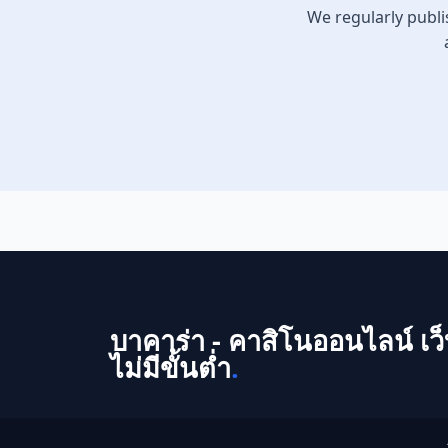
We regularly publi
บาคาร่า - คาสิโนออนไลน์ เว็
ไม่มีขั้นต่ำ
.