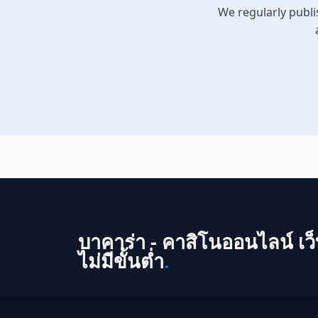
We regularly publi
บาคาร่า - คาสิโนออนไลน์ เว็
ไม่มีขั้นต่ำ
.