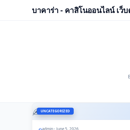
บาคาร่า - คาสิโนออนไลน์ เว็บตร
✍️
UNCATEGORIZED
admin
June 5, 2026