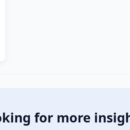
king for more insig